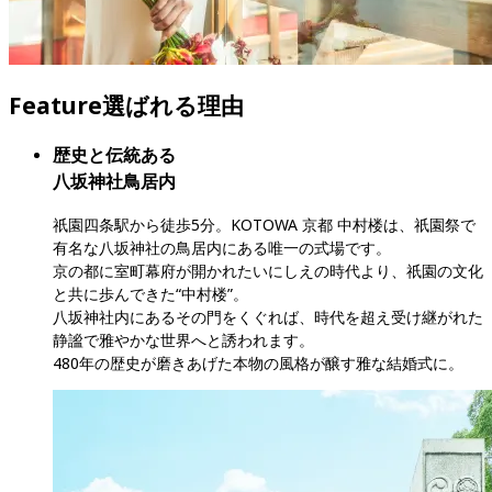
Feature
選ばれる理由
歴史と伝統ある

八坂神社鳥居内
祇園四条駅から徒歩5分。KOTOWA 京都 中村楼は、祇園祭で
有名な八坂神社の鳥居内にある唯一の式場です。

京の都に室町幕府が開かれたいにしえの時代より、祇園の文化
と共に歩んできた“中村楼”。

八坂神社内にあるその門をくぐれば、時代を超え受け継がれた
静謐で雅やかな世界へと誘われます。

480年の歴史が磨きあげた本物の風格が醸す雅な結婚式に。