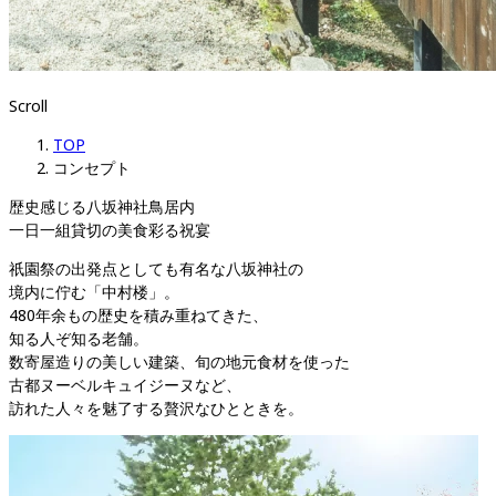
Scroll
TOP
コンセプト
歴史感じる八坂神社鳥居内

一日一組貸切の美食彩る祝宴
祇園祭の出発点としても有名な八坂神社の

境内に佇む「中村楼」。

480年余もの歴史を積み重ねてきた、

知る人ぞ知る老舗。

数寄屋造りの美しい建築、旬の地元食材を使った

古都ヌーベルキュイジーヌなど、

訪れた人々を魅了する贅沢なひとときを。