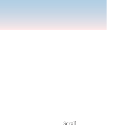
Dear Bride&Groom
ご新郎・ご新婦の
おふたりへ
Scroll