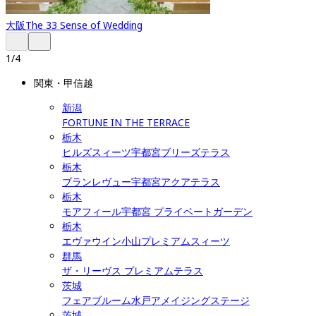
大阪
The 33 Sense of Wedding
1
/
4
関東・甲信越
新潟
FORTUNE IN THE TERRACE
栃木
ヒルズスィーツ宇都宮ブリーズテラス
栃木
ブランレヴュー宇都宮アクアテラス
栃木
モアフィール宇都宮 プライベートガーデン
栃木
エヴァウイン小山プレミアムスィーツ
群馬
ザ・リーヴス プレミアムテラス
茨城
フェアブルーム水戸アメイジングステージ
茨城