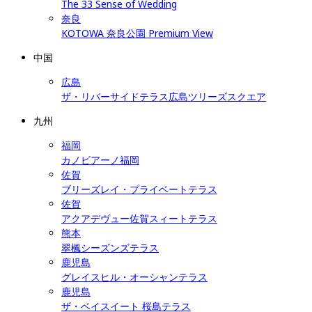
The 33 Sense of Wedding
奈良
KOTOWA 奈良公園 Premium View
中国
広島
ザ・リバーサイドテラス広島ツリーズスクエア
九州
福岡
カノビアーノ福岡
佐賀
ブリーズレイ・プライベートテラス
佐賀
アクアデヴュー佐賀スィートテラス
熊本
翠楓シーズンズテラス
鹿児島
グレイスヒル・オーシャンテラス
鹿児島
ザ・ベイスイート 桜島テラス