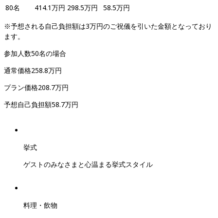
80
名
414.1
万円
298.5
万円
58.5
万円
※予想される自己負担額は3万円のご祝儀を引いた金額となっており
ます。
参加人数
50
名
の場合
通常価格
258.8
万円
プラン価格
208.7
万円
予想自己負担額
58.7
万円
挙式
ゲストのみなさまと心温まる挙式スタイル
料理・飲物