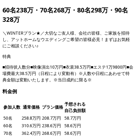
60名238万・70名268万・80名298万・90名
328万
＼WINTERプラン★／大切なご友人様、会社の皆様、ご家族を招待
し、アットホームなウエディングご希望の皆様必見！まずはお気軽
にご相談ください♪
特典
■招待状人数分■映像演出10万円■衣裳38.5万円■エステ1万9800円■会
場費最大38.5万円（日程により変動有）※人数や日程にあわせて特
典金額は変動いたします。※当日成約に限る※
料金例
予想される
参加人数
通常価格
プラン価格
自己負担額
50
名
258.8
万円
208.7
万円
58.7
万円
60
名
310.6
万円
238.6
万円
58.6
万円
70
名
362.4
万円
268.6
万円
58.6
万円