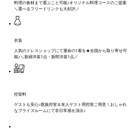
料理の食材まで選ぶこと可能♪オリジナル料理コースのご提案
＼選べるフリードリンクも大好評／
衣装
人気のドレスショップにて運命の1着を★全国から取り寄せ可
能♪＼新婦洋装1点・新郎洋装1点／
控室料
ゲストも安心♪親族控室＆友人ゲスト用控室ご用意！おしゃれ
なブライズルームにて非日常感を演出♪