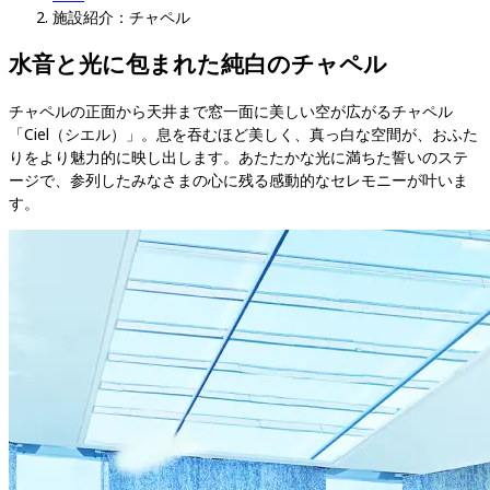
施設紹介：チャペル
水音と光に包まれた純白のチャペル
チャペルの正面から天井まで窓一面に美しい空が広がるチャペル
「Ciel（シエル）」。息を吞むほど美しく、真っ白な空間が、おふた
りをより魅力的に映し出します。あたたかな光に満ちた誓いのステ
ージで、参列したみなさまの心に残る感動的なセレモニーが叶いま
す。