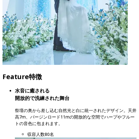
Feature
特徴
水音に癒される

開放的で洗練された舞台
祭壇の奥から差し込む自然光と白に統一されたデザイン。天井
高7m、バージンロード11mの開放的な空間でハープやフルー
トの音色に包まれます。
収容人数
80名