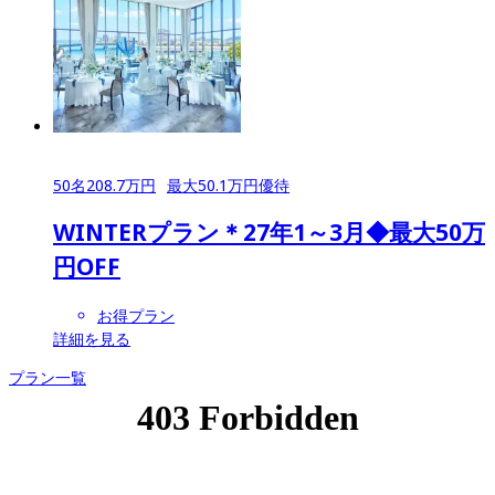
50
名
208.7
万円
最大
50.1
万円優待
WINTERプラン＊27年1～3月◆最大50万
円OFF
お得プラン
詳細を見る
プラン一覧