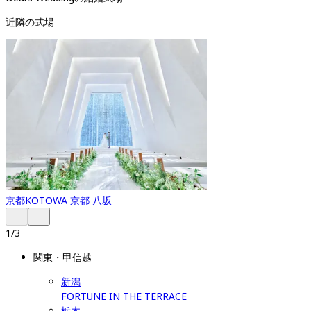
近隣の式場
京都
KOTOWA 京都 八坂
1
/
3
関東・甲信越
新潟
FORTUNE IN THE TERRACE
栃木