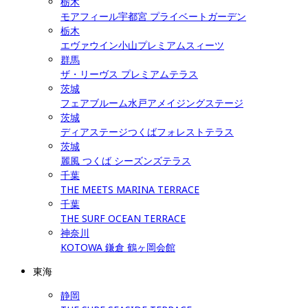
栃木
モアフィール宇都宮 プライベートガーデン
栃木
エヴァウイン小山プレミアムスィーツ
群馬
ザ・リーヴス プレミアムテラス
茨城
フェアブルーム水戸アメイジングステージ
茨城
ディアステージつくばフォレストテラス
茨城
麗風 つくば シーズンズテラス
千葉
THE MEETS MARINA TERRACE
千葉
THE SURF OCEAN TERRACE
神奈川
KOTOWA 鎌倉 鶴ヶ岡会館
東海
静岡