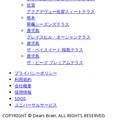
佐賀
アクアデヴュー佐賀スィートテラス
熊本
翠楓シーズンズテラス
鹿児島
グレイスヒル・オーシャンテラス
鹿児島
ザ・ベイスイート 桜島テラス
鹿児島
ザ・ピーク プレミアムテラス
プライバシーポリシー
利用規約
会社概要
採用情報
SDGS
ユニバーサルサービス
COPYRIGHT © Dears Brain. ALL RIGHTS RESERVED.