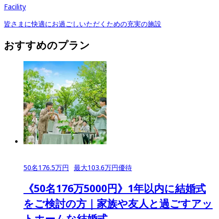
Facility
皆さまに快適にお過ごしいただくための充実の施設
おすすめのプラン
50
名
176.5
万円
最大
103.6
万円優待
《50名176万5000円》1年以内に結婚式
をご検討の方｜家族や友人と過ごすアッ
トホームな結婚式