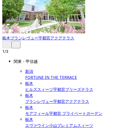
栃木
ブランレヴュー宇都宮アクアテラス
1
/
3
関東・甲信越
新潟
FORTUNE IN THE TERRACE
栃木
ヒルズスィーツ宇都宮ブリーズテラス
栃木
ブランレヴュー宇都宮アクアテラス
栃木
モアフィール宇都宮 プライベートガーデン
栃木
エヴァウイン小山プレミアムスィーツ