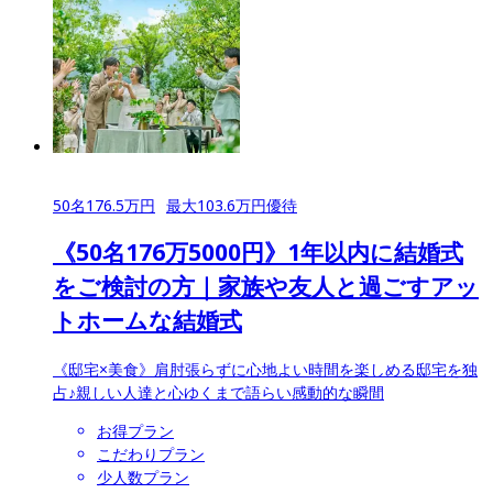
50
名
176.5
万円
最大
103.6
万円優待
《50名176万5000円》1年以内に結婚式
をご検討の方｜家族や友人と過ごすアッ
トホームな結婚式
《邸宅×美食》肩肘張らずに心地よい時間を楽しめる邸宅を独
占♪親しい人達と心ゆくまで語らい感動的な瞬間
お得プラン
こだわりプラン
少人数プラン