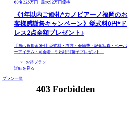
60
名
225
万円
最大
92
万円優待
《1年以内ご婚礼*カノビアーノ福岡のお
客様感謝祭キャンペーン》挙式料0円*ド
レス2点全額プレゼント♪
【自己負担金0円】挙式料・衣裳・会場費・記念写真・ペーパ
ーアイテム・司会者・引出物引菓子プレゼント！
お得プラン
詳細を見る
プラン一覧